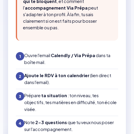
qui te bloquent
, et comment
l'
accompagnement Via Prépa
peut
s'adapter à ton profil. À la fin, tu sais
clairement si on est faits pour bosser
ensemble ou pas.
Ouvre l'email
Calendly / Via Prépa
dans ta
1
boîte mail.
Ajoute le RDV à ton calendrier
(lien direct
2
dans l'email).
Prépare
ta situation
: ton niveau, tes
3
objectifs, tes matières en difficulté, ton école
visée.
Note
2-3 questions
que tu veux nous poser
4
sur l'accompagnement.