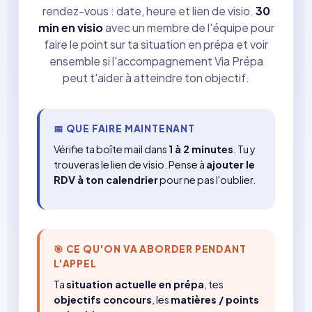
rendez-vous : date, heure et lien de visio.
30
min en visio
avec un membre de l'équipe pour
faire le point sur ta situation en prépa et voir
ensemble si l'accompagnement Via Prépa
peut t'aider à atteindre ton objectif.
📅 QUE FAIRE MAINTENANT
Vérifie ta boîte mail dans
1 à 2 minutes
. Tu y
trouveras le lien de visio. Pense à
ajouter le
RDV à ton calendrier
pour ne pas l'oublier.
🎯 CE QU'ON VA ABORDER PENDANT
L'APPEL
Ta
situation actuelle en prépa
, tes
objectifs concours
, les
matières / points