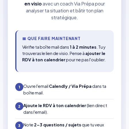
en visio
avec un coach Via Prépa pour
analyser ta situation et bâtir ton plan
stratégique.
📅 QUE FAIRE MAINTENANT
Vérifie ta boîte mail dans
1 à 2 minutes
. Tu y
trouveras le lien de visio. Pense à
ajouter le
RDV à ton calendrier
pour ne pas l'oublier.
Ouvre l'email
Calendly / Via Prépa
dans ta
1
boîte mail.
Ajoute le RDV à ton calendrier
(lien direct
2
dans l'email).
Note
2-3 questions / sujets
que tu veux
3