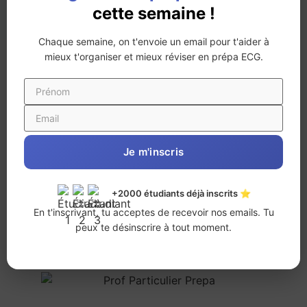
cette semaine !
Chaque semaine, on t'envoie un email pour t'aider à
mieux t'organiser et mieux réviser en prépa ECG.
Nos professeurs
Ils ont accompagnés
+ 1000 étudiants au TOP 3
Des professeurs et mentors
Je m'inscris
issus des meilleures écoles
de France
+2000 étudiants déjà inscrits ⭐
En t'inscrivant, tu acceptes de recevoir nos emails. Tu
peux te désinscrire à tout moment.