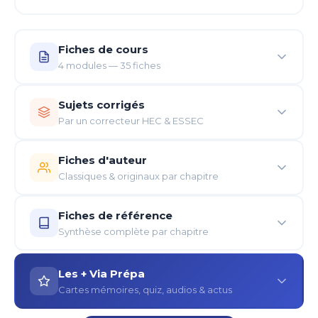
Fiches de cours
4 modules — 35 fiches
Des fiches de cours synthétiques pour chaque
Sujets corrigés
chapitre, ciblant les notions et concepts essentiels
Par un correcteur HEC & ESSEC
et différenciants, afin d'optimiser vos révisions et de
renforcer votre compréhension globale de la
Des sujets corrigés par un professeur renommé et
Fiches d'auteur
matière.
correcteur des concours HEC et ESSEC, pour vous
Classiques & originaux par chapitre
familiariser avec les épreuves type concours.
Des auteurs classiques, originaux et récents pour se
Fiches de référence
différencier aux concours. Des concepts et
Synthèse complète par chapitre
définitions pour analyser votre sujet et vous
démarquer dès l'introduction.
Une fiche de référence par chapitre avec :
Les + Via Prépa
Chronologie des dates clés et chiffres essentiels
Cartes mémoires, quiz, audios & actus
Auteurs classiques, originaux et récents
Concepts et définitions pour analyser les sujets