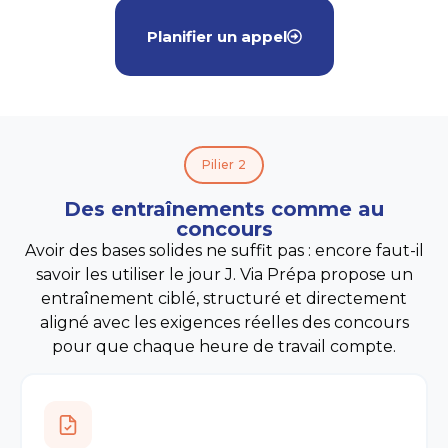
Exemples approfondis et originaux à réutiliser en
Paquets de cartes mémoires par chapitre : dates,
copie
chiffres, auteurs et thèses
Planifier un appel
Vue globale des enjeux par espace géographique
Un à deux quiz d'évaluation par chapitre
Un audio pour chaque fiche de cours
Actualités résumées et expliquées, mises à jour toute
l'année
Pilier 2
Des entraînements comme au
concours
Avoir des bases solides ne suffit pas : encore faut-il
savoir les utiliser le jour J. Via Prépa propose un
entraînement ciblé, structuré et directement
aligné avec les exigences réelles des concours
pour que chaque heure de travail compte.