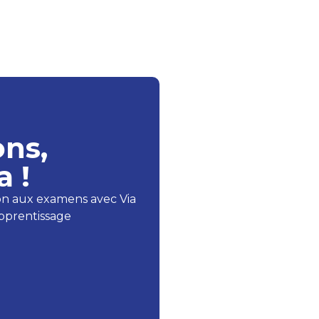
ons,
a !
ion aux examens avec Via
pprentissage