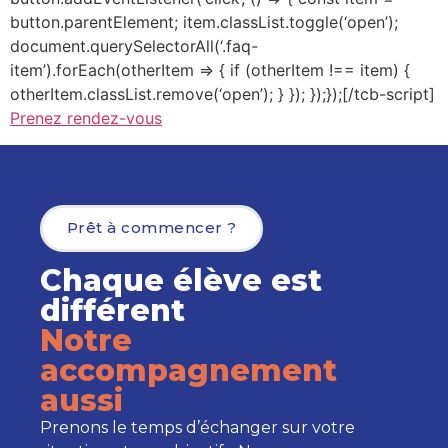
button.parentElement; item.classList.toggle(‘open’);
document.querySelectorAll(‘.faq-
item’).forEach(otherItem => { if (otherItem !== item) {
otherItem.classList.remove(‘open’); } }); });});[/tcb-script]
Prenez rendez-vous
Prêt à commencer ?
Chaque élève est
différent
Notre
accompagnement
aussi
Prenons le temps d’échanger sur votre