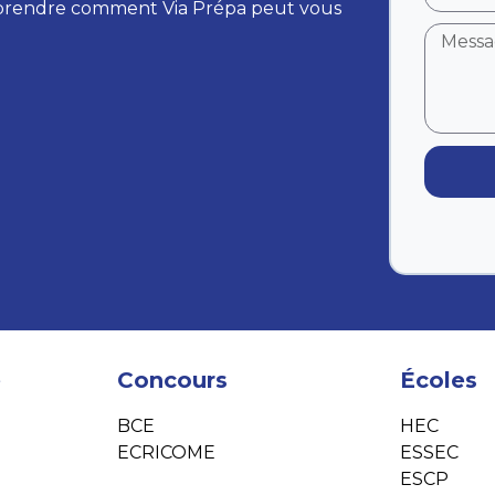
prendre comment Via Prépa peut vous
e
Concours
Écoles
BCE
HEC
ECRICOME
ESSEC
ESCP