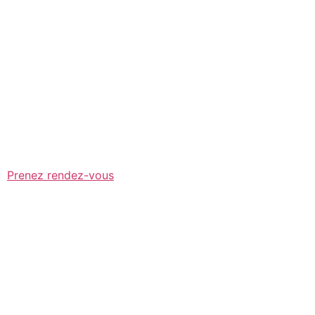
Prenez rendez-vous
En collaboration avec les meilleurs professeurs de
prépa ECG