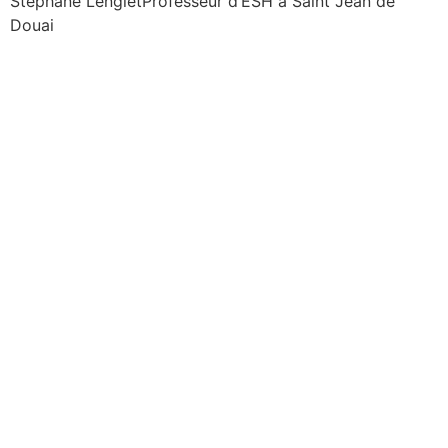
Stéphane Lenglet
Professeur d’ESH à Saint Jean de
Douai