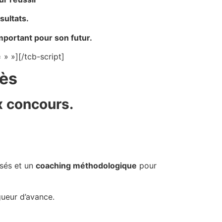
sultats.
important pour son futur.
 » »][/tcb-script]
cès
x concours.
isés et un
coaching méthodologique
pour
gueur d’avance.