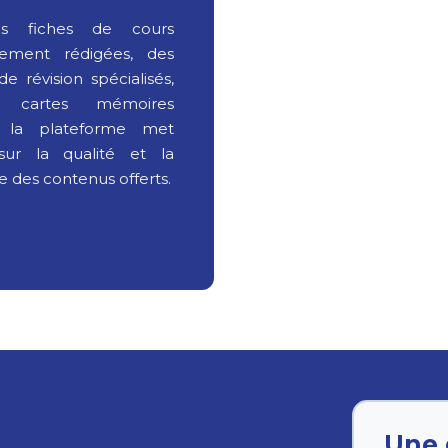
s fiches de cours
sement rédigées, des
e révision spécialisés,
 cartes mémoires
s, la plateforme met
 sur la qualité et la
e des contenus offerts.
Une 