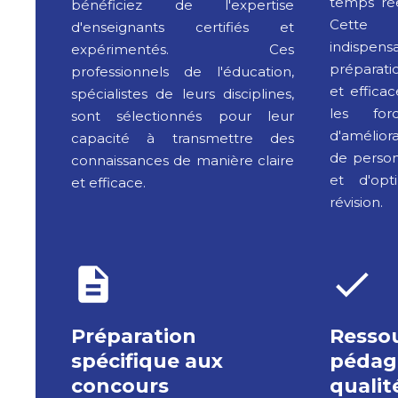
temps rée
bénéficiez de l'expertise
Cette f
d'enseignants certifiés et
indisp
expérimentés. Ces
préparati
professionnels de l'éducation,
et efficac
spécialistes de leurs disciplines,
les fo
sont sélectionnés pour leur
d'amélior
capacité à transmettre des
de person
connaissances de manière claire
et d'op
et efficace.
révision.
Préparation
Resso
spécifique aux
pédag
concours
qualit