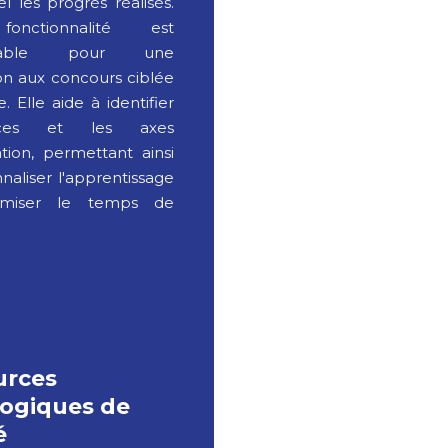
l les progrès réalisés.
onctionnalité est
ensable pour une
on aux concours ciblée
e. Elle aide à identifier
rces et les axes
ation, permettant ainsi
naliser l'apprentissage
timiser le temps de
urces
ogiques de
é